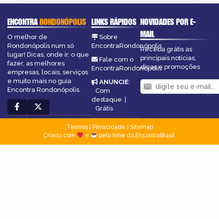
ENCONTRA
RONDONÓPOLIS
LINKS RÁPIDOS
NOVIDADES POR E-
MAIL
O melhor de
Sobre
Rondonópolis num só
EncontraRondonópolis
Receba grátis as
lugar! Dicas, onde ir, o que
principais notícias,
Fale com o
fazer, as melhores
dicas e promoções
EncontraRondonópolis
empresas, locais, serviços
e muito mais no guia
ANUNCIE
:
Encontra Rondonópolis.
Com
destaque
|
Grátis
Termos
|
Privacidade
|
Sitemap
Criado com
e
pelo time do EncontraBrasil