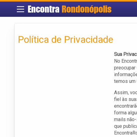
Encontra
Rondonópolis
Política de Privacidade
Sua Privac
No Encont
preocupar
informaçõe
temos um ú
Assim, voc
fiel às su
encontrarã
forma algu
mails não-
que public
EncontraRo