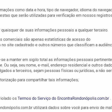
ormações como data e hora, tipo de navegador, idioma do navega
estas que serão utilizadas para verificação em nossos registro
 quaisquer de suas informações pessoais a qualquer terceiro.
os comerciais são apenas estatísticas de acesso do
no site cadastrado e outros números que classificam a audiênc
e a manter em sigilo total as informações pessoais pertinent
e. Ou seja, seu nome, e-mail, endereço residencial e outros dad
gados a terceiros, sejam pessoas físicas ou jurídicas, a não ser 
orização para compartilhar tais informações;
violado os
Termos do Serviço do EncontraRondonópolis.com.br
.
donópolis.com.br utilizará dados sobre você para envio de mal