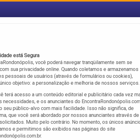
idade está Segura
raRondonópolis, você poderá navegar tranqüilamente sem se
 com sua privacidade online. Quando coletamos e armazenamos
s pessoais de usuários (através de formulários ou cookies),
nico objetivo: a personalização e melhoria de nossos serviços.
ê terá acesso a um conteúdo editorial e publicitário cada vez m
as necessidades, e os anunciantes do EncontraRondonópolis.com
o seu público-alvo com mais facilidade. Isso não significa, de
ma, que você será abordado por nossos anunciantes através de
solicitados. Muito pelo contrário. No momento, os únicos anúnci
amos e permitimos são exibidos nas páginas do site
ndonópolis.com.br.