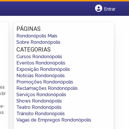
Entrar
Cadastrar empresa
Fazer login
PÁGINAS
Criar conta
Rondonópolis Mais
Sobre Rondonópolis
CATEGORIAS
Cursos Rondonópolis
Eventos Rondonópolis
Exposição Rondonópolis
Notícias Rondonópolis
Promoções Rondonópolis
ais
Reclamações Rondonópolis
.br
Serviços Rondonópolis
Shows Rondonópolis
 e-
Teatro Rondonópolis
os
Trânsito Rondonópolis
Vagas de Empregos Rondonópolis