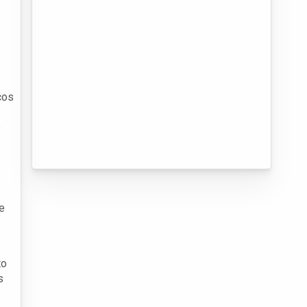
ços
o
e
to
s