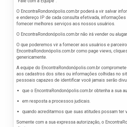
“Fale com a Equipe”.
O EncontraRondonópolis.com.br poderá a vir salvar inf
e endereço IP de cada consulta efetivada, informações 
fornecer melhores serviços aos nossos usuários.
O EncontraRondonópolis.com.br não irá vender ou alugar
O que poderemos vir a fornecer aos usuários e parceir
EncontraRondonópolis.com.br como page views, cliques 
genericamente.
A equipe do EncontraRondonópolis.com.br compromete-s
aos cadastros dos sites ou informações colhidas no sit
pessoais capazes de identificar você jamais serão divul
que o EncontraRondonópolis.com.br obtenha a sua aut
em resposta a processos judicais.
quando acreditarmos que suas atitudes possam ter 
Somente com a sua expressa autorização, o EncontraRon