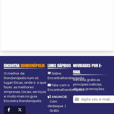
ENCONTRA
RONDONÓPOLIS
LINKS RÁPIDOS
NOVIDADES POR E-
MAIL
O melhor de
Sobre
Rondonópolis num só
EncontraRondonópolis
Receba grátis as
lugar! Dicas, onde ir, o que
principais notícias,
Fale com o
fazer, as melhores
dicas e promoções
EncontraRondonópolis
empresas, locais, serviços
e muito mais no guia
ANUNCIE
:
Encontra Rondonópolis.
Com
destaque
|
Grátis