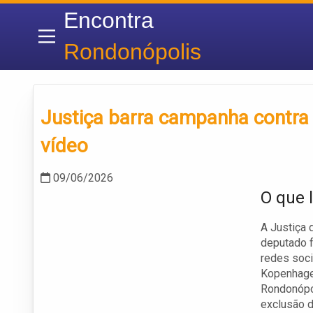
Encontra
Rondonópolis
Justiça barra campanha contra
vídeo
09/06/2026
O que l
A Justiça 
deputado f
redes soci
Kopenhagen
Rondonópol
exclusão d