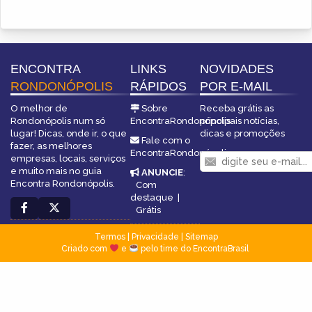
ENCONTRA
LINKS
NOVIDADES
RONDONÓPOLIS
RÁPIDOS
POR E-MAIL
O melhor de
Sobre
Receba grátis as
Rondonópolis num só
EncontraRondonópolis
principais notícias,
lugar! Dicas, onde ir, o que
dicas e promoções
Fale com o
fazer, as melhores
EncontraRondonópolis
empresas, locais, serviços
e muito mais no guia
ANUNCIE
:
Encontra Rondonópolis.
Com
destaque
|
Grátis
Termos
|
Privacidade
|
Sitemap
Criado com
e
pelo time do EncontraBrasil