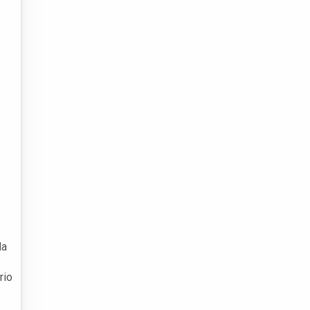
da
rio