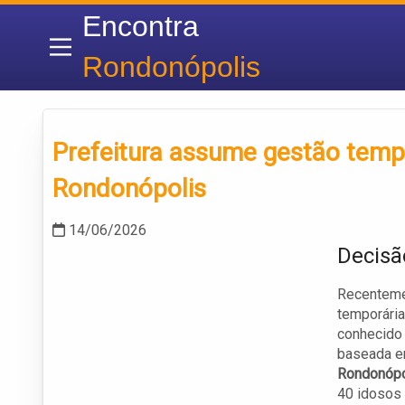
Encontra
Rondonópolis
Prefeitura assume gestão tempo
Rondonópolis
14/06/2026
Decisã
Recentemen
temporária
conhecid
baseada e
Rondonópo
40 idosos