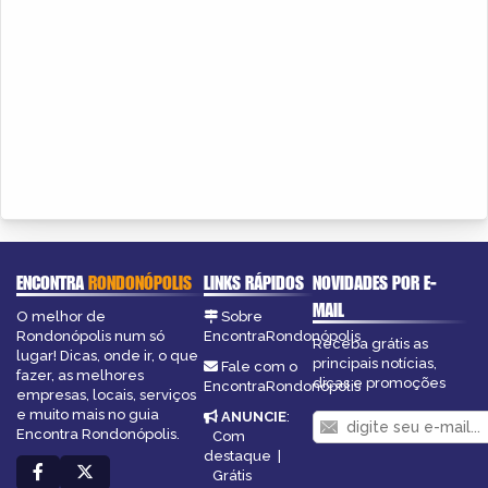
ENCONTRA
RONDONÓPOLIS
LINKS RÁPIDOS
NOVIDADES POR E-
MAIL
O melhor de
Sobre
Rondonópolis num só
EncontraRondonópolis
Receba grátis as
lugar! Dicas, onde ir, o que
principais notícias,
Fale com o
fazer, as melhores
dicas e promoções
EncontraRondonópolis
empresas, locais, serviços
e muito mais no guia
ANUNCIE
:
Encontra Rondonópolis.
Com
destaque
|
Grátis