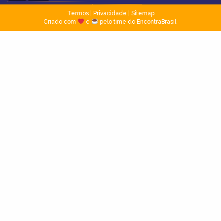
Termos
|
Privacidade
|
Sitemap
Criado com
e
pelo time do EncontraBrasil