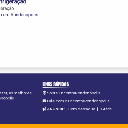
frigeração
geração
ão em Rondonópolis
LINKS RÁPIDOS
fazer, as melhores
Sobre EncontraRondonópolis
nópolis.
Fale com o EncontraRondonópolis
ANUNCIE
:
Com destaque
|
Grátis