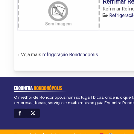
Refrimar Re
Refrimar Refri
Refrigeraç
» Veja mais
refrigeração Rondonópolis
ENCONTRA
RONDONÓPOLIS
O melhor de Rondonópolis num só lugar! Dicas, onde ir, o que 
empresas, locais, serviços e muito mais no guia Encontra Rondo