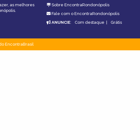
fazer, as melhores
Sobre EncontraRondonópolis
nópolis.
Fale com o EncontraRondonópolis
ANUNCIE
:
Com destaque
|
Grátis
do EncontraBrasil