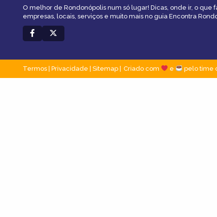
O melhor de Rondonópolis num só lugar! Dicas, onde ir, o que 
empresas, locais, serviços e muito mais no guia Encontra Rondo
Termos
|
Privacidade
|
Sitemap
Criado com
e
pelo time 