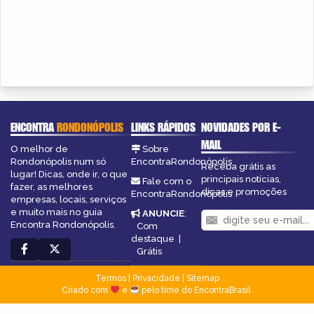
ENCONTRA
RONDONÓPOLIS
LINKS RÁPIDOS
NOVIDADES POR E-
MAIL
O melhor de
Sobre
Rondonópolis num só
EncontraRondonópolis
Receba grátis as
lugar! Dicas, onde ir, o que
principais notícias,
Fale com o
fazer, as melhores
dicas e promoções
EncontraRondonópolis
empresas, locais, serviços
e muito mais no guia
ANUNCIE
:
Encontra Rondonópolis.
Com
destaque
|
Grátis
Termos
|
Privacidade
|
Sitemap
Criado com
e
pelo time do EncontraBrasil