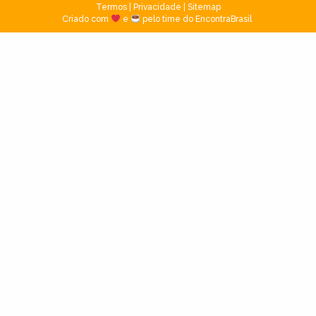
Termos
|
Privacidade
|
Sitemap
Criado com
e
pelo time do EncontraBrasil