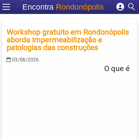
Encontra
Rondonópolis
Cadastrar empresa
Fazer login
Workshop gratuito em Rondonópolis
Criar conta
aborda impermeabilização e
patologias das construções
03/06/2026
O que é