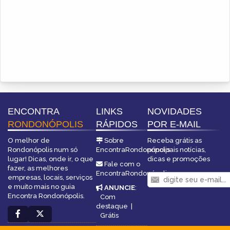
ENCONTRA
LINKS
NOVIDADES
RONDONÓPOLIS
RÁPIDOS
POR E-MAIL
O melhor de
Sobre
Receba grátis as
Rondonópolis num só
EncontraRondonópolis
principais notícias,
lugar! Dicas, onde ir, o que
dicas e promoções
Fale com o
fazer, as melhores
EncontraRondonópolis
empresas, locais, serviços
e muito mais no guia
ANUNCIE
:
Encontra Rondonópolis.
Com
destaque
|
Grátis