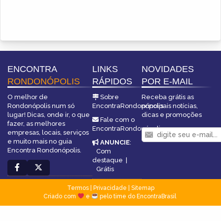
ENCONTRA
LINKS
NOVIDADES
RONDONÓPOLIS
RÁPIDOS
POR E-MAIL
O melhor de
Sobre
Receba grátis as
Rondonópolis num só
EncontraRondonópolis
principais notícias,
lugar! Dicas, onde ir, o que
dicas e promoções
Fale com o
fazer, as melhores
EncontraRondonópolis
empresas, locais, serviços
e muito mais no guia
ANUNCIE
:
Encontra Rondonópolis.
Com
destaque
|
Grátis
Termos
|
Privacidade
|
Sitemap
Criado com
e
pelo time do EncontraBrasil