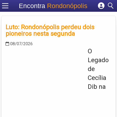
Encontra
Rondonópolis
Cadastrar empresa
Fazer login
Luto: Rondonópolis perdeu dois
Criar conta
pioneiros nesta segunda
08/07/2026
O
Legado
de
Cecília
Dib na