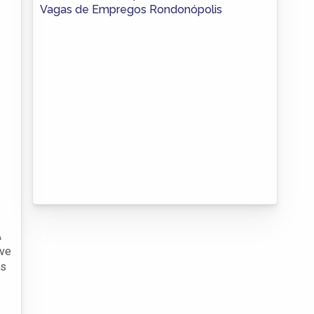
Vagas de Empregos Rondonópolis
A
eve
es