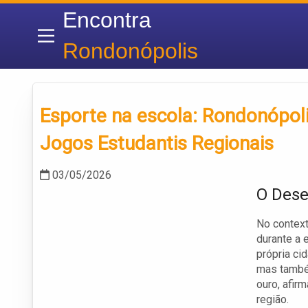
Encontra
Rondonópolis
Esporte na escola: Rondonópolis
Jogos Estudantis Regionais
03/05/2026
O Dese
No context
durante a 
própria ci
mas també
ouro, afir
região.