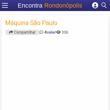
Encontra
Rondonópolis
Cadastrar empresa
Fazer login
Máquina São Paulo
Criar conta
Compartilhar
Avalie!
306