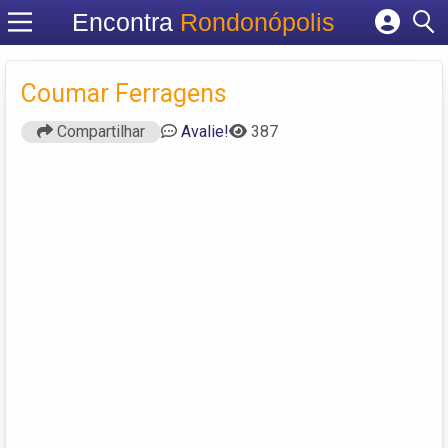
Encontra
Rondonópolis
Cadastrar empresa
Fazer login
Coumar Ferragens
Criar conta
Compartilhar
Avalie!
387