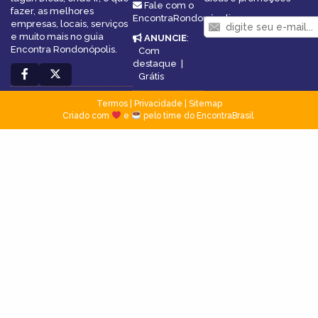
Fale com o
fazer, as melhores
EncontraRondonópolis
empresas, locais, serviços
e muito mais no guia
ANUNCIE
:
Encontra Rondonópolis.
Com
destaque
|
Grátis
Termos
|
Privacidade
|
Sitemap
Criado com
e
pelo time do EncontraBrasil