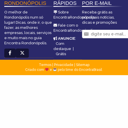
RONDONÓPOLIS
RÁPIDOS
POR E-MAIL
O melhor de
Sobre
Receba grátis as
Rondonópolis num só
EncontraRondonópolis
principais notícias,
lugar! Dicas, onde ir, o que
dicas e promoções
Fale com o
fazer, as melhores
EncontraRondonópolis
empresas, locais, serviços
e muito mais no guia
ANUNCIE
:
Encontra Rondonópolis.
Com
destaque
|
Grátis
Termos
|
Privacidade
|
Sitemap
Criado com
e
pelo time do EncontraBrasil