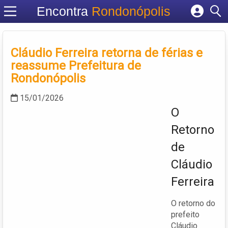
Encontra
Rondonópolis
Cadastrar empresa
Fazer login
Cláudio Ferreira retorna de férias e
Criar conta
reassume Prefeitura de
Rondonópolis
15/01/2026
O
Retorno
de
Cláudio
Ferreira
O retorno do
prefeito
Cláudio