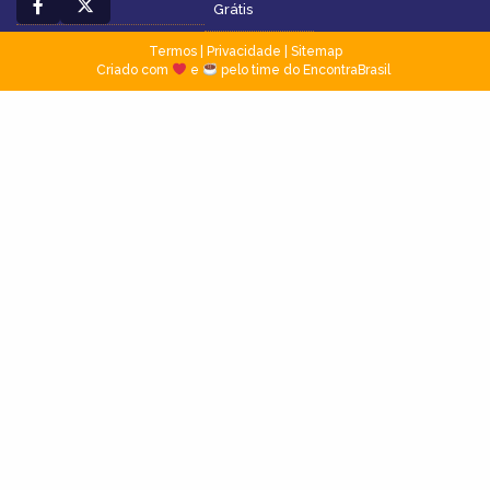
Grátis
Termos
|
Privacidade
|
Sitemap
Criado com
e
pelo time do EncontraBrasil