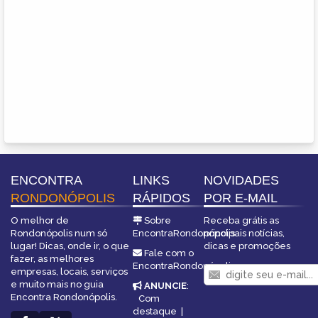
ENCONTRA
LINKS
NOVIDADES
RONDONÓPOLIS
RÁPIDOS
POR E-MAIL
O melhor de
Sobre
Receba grátis as
Rondonópolis num só
EncontraRondonópolis
principais notícias,
lugar! Dicas, onde ir, o que
dicas e promoções
Fale com o
fazer, as melhores
EncontraRondonópolis
empresas, locais, serviços
e muito mais no guia
ANUNCIE
:
Encontra Rondonópolis.
Com
destaque
|