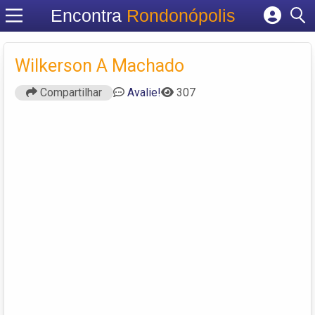
Encontra
Rondonópolis
Cadastrar empresa
Fazer login
Wilkerson A Machado
Criar conta
Compartilhar
Avalie!
307