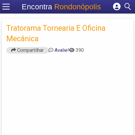
Encontra
Rondonópolis
Cadastrar empresa
Fazer login
Tratorama Tornearia E Oficina
Criar conta
Mecânica
Compartilhar
Avalie!
390