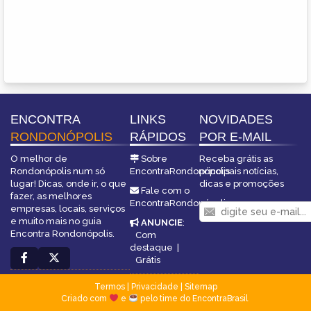
ENCONTRA
LINKS
NOVIDADES
RONDONÓPOLIS
RÁPIDOS
POR E-MAIL
O melhor de
Sobre
Receba grátis as
Rondonópolis num só
EncontraRondonópolis
principais notícias,
lugar! Dicas, onde ir, o que
dicas e promoções
Fale com o
fazer, as melhores
EncontraRondonópolis
empresas, locais, serviços
e muito mais no guia
ANUNCIE
:
Encontra Rondonópolis.
Com
destaque
|
Grátis
Termos
|
Privacidade
|
Sitemap
Criado com
e
pelo time do EncontraBrasil