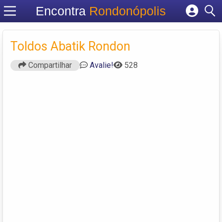
Encontra
Rondonópolis
Cadastrar empresa
Fazer login
Toldos Abatik Rondon
Criar conta
Compartilhar
Avalie!
528