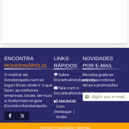
ENCONTRA
LINKS
NOVIDADES
RONDONÓPOLIS
RÁPIDOS
POR E-MAIL
O melhor de
Sobre
Receba grátis as
Rondonópolis num só
EncontraRondonópolis
principais notícias,
lugar! Dicas, onde ir, o que
dicas e promoções
Fale com o
fazer, as melhores
EncontraRondonópolis
empresas, locais, serviços
e muito mais no guia
ANUNCIE
:
Encontra Rondonópolis.
Com
destaque
|
Grátis
Termos
|
Privacidade
|
Sitemap