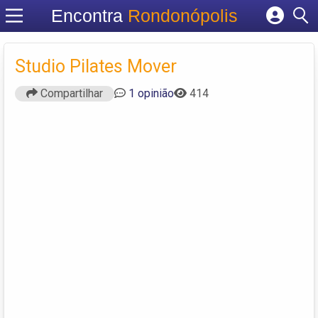
Encontra
Rondonópolis
Cadastrar empresa
Fazer login
Studio Pilates Mover
Criar conta
Compartilhar
1 opinião
414