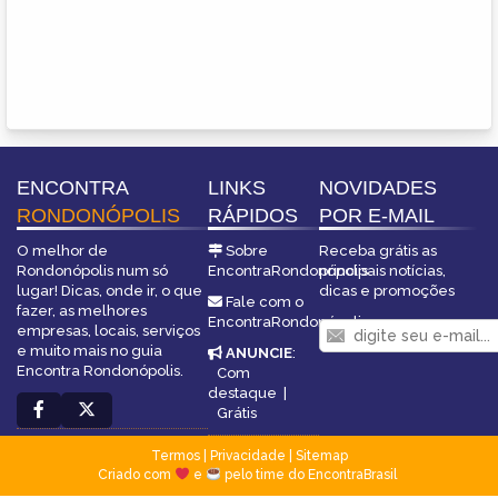
ENCONTRA
LINKS
NOVIDADES
RONDONÓPOLIS
RÁPIDOS
POR E-MAIL
O melhor de
Sobre
Receba grátis as
Rondonópolis num só
EncontraRondonópolis
principais notícias,
lugar! Dicas, onde ir, o que
dicas e promoções
Fale com o
fazer, as melhores
EncontraRondonópolis
empresas, locais, serviços
e muito mais no guia
ANUNCIE
:
Encontra Rondonópolis.
Com
destaque
|
Grátis
Termos
|
Privacidade
|
Sitemap
Criado com
e
pelo time do EncontraBrasil