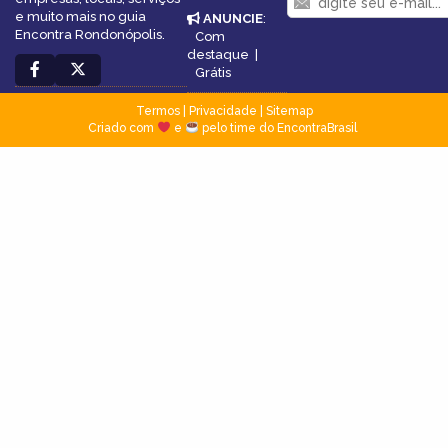
e muito mais no guia
ANUNCIE
:
Encontra Rondonópolis.
Com
destaque
|
Grátis
Termos
|
Privacidade
|
Sitemap
Criado com
e
pelo time do EncontraBrasil