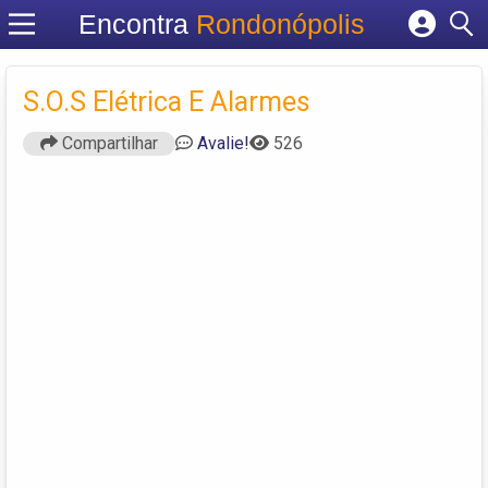
Encontra
Rondonópolis
Cadastrar empresa
Fazer login
S.O.S Elétrica E Alarmes
Criar conta
Compartilhar
Avalie!
526