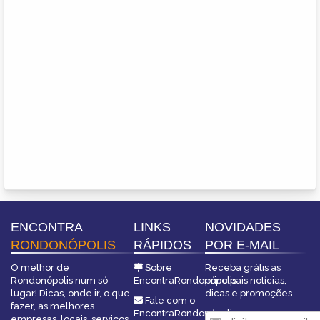
ENCONTRA
LINKS
NOVIDADES
RONDONÓPOLIS
RÁPIDOS
POR E-MAIL
O melhor de
Sobre
Receba grátis as
Rondonópolis num só
EncontraRondonópolis
principais notícias,
lugar! Dicas, onde ir, o que
dicas e promoções
Fale com o
fazer, as melhores
EncontraRondonópolis
empresas, locais, serviços