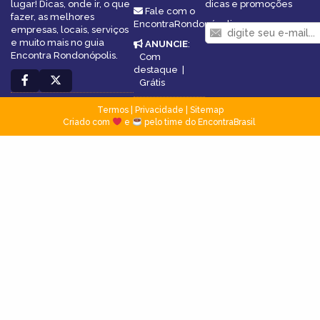
lugar! Dicas, onde ir, o que
dicas e promoções
Fale com o
fazer, as melhores
EncontraRondonópolis
empresas, locais, serviços
e muito mais no guia
ANUNCIE
:
Encontra Rondonópolis.
Com
destaque
|
Grátis
Termos
|
Privacidade
|
Sitemap
Criado com
e
pelo time do EncontraBrasil