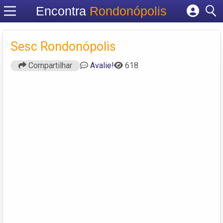
Encontra
Rondonópolis
Cadastrar empresa
Fazer login
Sesc Rondonópolis
Criar conta
Compartilhar
Avalie!
618