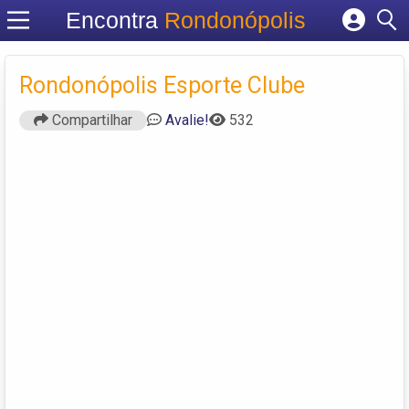
Encontra
Rondonópolis
Cadastrar empresa
Fazer login
Rondonópolis Esporte Clube
Criar conta
Compartilhar
Avalie!
532