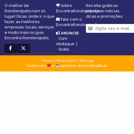
O melhor de
Sobre
Receba grátis as
Rondonópolis num só
EncontraRondonópolis
principais notícias,
lugar! Dicas, onde ir, o que
dicas e promoções
Fale com o
fazer, as melhores
EncontraRondonópolis
empresas, locais, serviços
e muito mais no guia
ANUNCIE
:
Encontra Rondonópolis.
Com
destaque
|
Grátis
Termos
|
Privacidade
|
Sitemap
Criado com
e
pelo time do EncontraBrasil