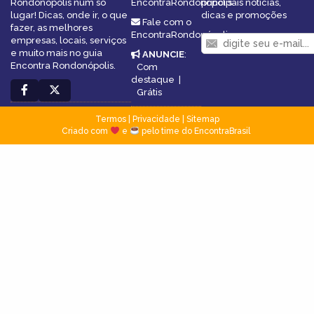
Rondonópolis num só
EncontraRondonópolis
principais notícias,
lugar! Dicas, onde ir, o que
dicas e promoções
Fale com o
fazer, as melhores
EncontraRondonópolis
empresas, locais, serviços
e muito mais no guia
ANUNCIE
:
Encontra Rondonópolis.
Com
destaque
|
Grátis
Termos
|
Privacidade
|
Sitemap
Criado com
e
pelo time do EncontraBrasil