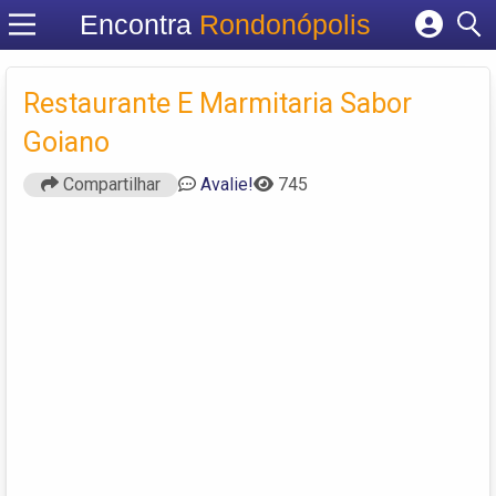
Encontra
Rondonópolis
Cadastrar empresa
Fazer login
Restaurante E Marmitaria Sabor
Criar conta
Goiano
Compartilhar
Avalie!
745