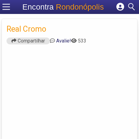
Encontra
Rondonópolis
Cadastrar empresa
Fazer login
Real Cromo
Criar conta
Compartilhar
Avalie!
533