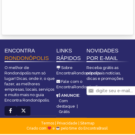
ENCONTRA
LINKS
NOVIDADES
RONDONÓPOLIS
RÁPIDOS
POR E-MAIL
O melhor de
Sobre
Receba grátis as
Rondonópolis num só
EncontraRondonópolis
principais notícias,
lugar! Dicas, onde ir, o que
dicas e promoções
Fale com o
fazer, as melhores
EncontraRondonópolis
empresas, locais, serviços
e muito mais no guia
ANUNCIE
:
Encontra Rondonópolis.
Com
destaque
|
Grátis
Termos
|
Privacidade
|
Sitemap
Criado com
e
pelo time do EncontraBrasil