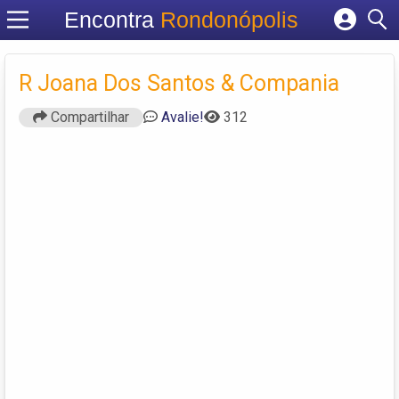
Encontra
Rondonópolis
Cadastrar empresa
Fazer login
R Joana Dos Santos & Compania
Criar conta
Compartilhar
Avalie!
312