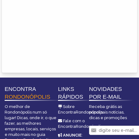
ENCONTRA
LINKS
NOVIDADES
RONDONÓPOLIS
RÁPIDOS
POR E-MAIL
O melhor de
Sobre
Receba grátis as
Rondonópolis num só
EncontraRondonópolis
principais notícias,
lugar! Dicas, onde ir, o que
dicas e promoções
Fale com o
fazer, as melhores
EncontraRondonópolis
empresas, locais, serviços
e muito mais no guia
ANUNCIE
: