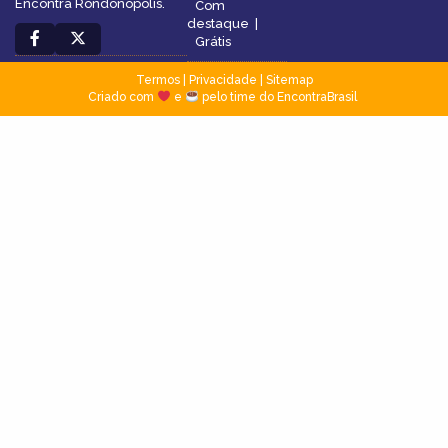
Encontra Rondonópolis.
Com
destaque
|
Grátis
Termos
|
Privacidade
|
Sitemap
Criado com
e
pelo time do EncontraBrasil