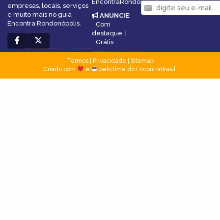
EncontraRondonópolis
empresas, locais, serviços
e muito mais no guia
ANUNCIE
:
Encontra Rondonópolis.
Com
destaque
|
Grátis
Termos
|
Privacidade
|
Sitemap
Criado com
e
pelo time do EncontraBrasil