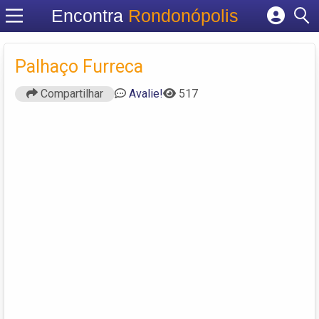
Encontra
Rondonópolis
Cadastrar empresa
Fazer login
Palhaço Furreca
Criar conta
Compartilhar
Avalie!
517