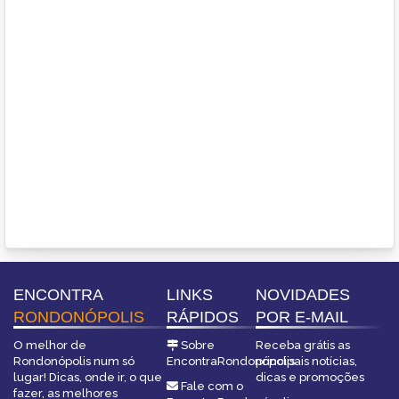
ENCONTRA
LINKS
NOVIDADES
RONDONÓPOLIS
RÁPIDOS
POR E-MAIL
O melhor de
Sobre
Receba grátis as
Rondonópolis num só
EncontraRondonópolis
principais notícias,
lugar! Dicas, onde ir, o que
dicas e promoções
Fale com o
fazer, as melhores