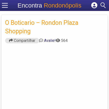
Encontra
Rondonópolis
Cadastrar empresa
Fazer login
O Boticario – Rondon Plaza
Criar conta
Shopping
Compartilhar
Avalie!
564