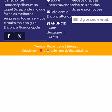
O melhor de
Sobre
Receba grátis as
Rondonópolis num só
EncontraRondonópolis
principais notícias,
lugar! Dicas, onde ir, o que
dicas e promoções
Fale com o
fazer, as melhores
EncontraRondonópolis
empresas, locais, serviços
e muito mais no guia
ANUNCIE
:
Encontra Rondonópolis.
Com
destaque
|
Grátis
Termos
|
Privacidade
|
Sitemap
Criado com
e
pelo time do EncontraBrasil