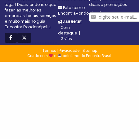
lugar! Dicas, onde ir, o que
dicas e promoções
Fale com o
fazer, as melhores
EncontraRondonópolis
empresas, locais, serviços
e muito mais no guia
ANUNCIE
:
Encontra Rondonópolis.
Com
destaque
|
Grátis
Termos
|
Privacidade
|
Sitemap
Criado com
e
pelo time do EncontraBrasil