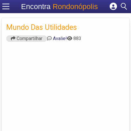
Encontra
Rondonópolis
Cadastrar empresa
Fazer login
Mundo Das Utilidades
Criar conta
Compartilhar
Avalie!
883