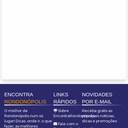
ENCONTRA
LINKS
NOVIDADES
RONDONÓPOLIS
RÁPIDOS
POR E-MAIL
O melhor de
Sobre
Receba grátis as
Rondonópolis num só
EncontraRondonópolis
principais notícias,
lugar! Dicas, onde ir, o que
dicas e promoções
Fale com o
fazer, as melhores