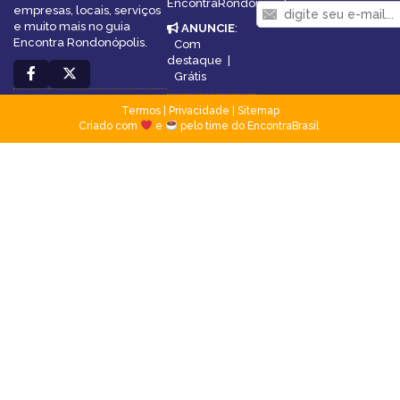
EncontraRondonópolis
empresas, locais, serviços
e muito mais no guia
ANUNCIE
:
Encontra Rondonópolis.
Com
destaque
|
Grátis
Termos
|
Privacidade
|
Sitemap
Criado com
e
pelo time do EncontraBrasil