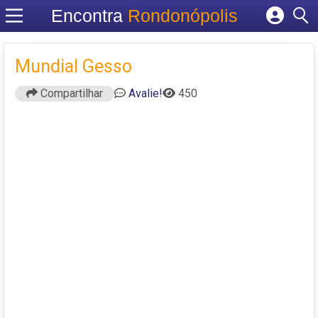
Encontra
Rondonópolis
Cadastrar empresa
Fazer login
Mundial Gesso
Criar conta
Compartilhar
Avalie!
450