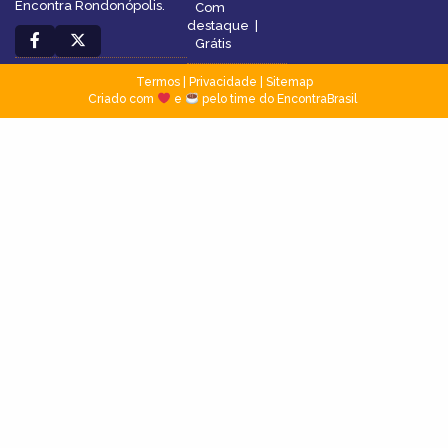
Encontra Rondonópolis.
Com
destaque
|
Grátis
Termos
|
Privacidade
|
Sitemap
Criado com
e
pelo time do EncontraBrasil