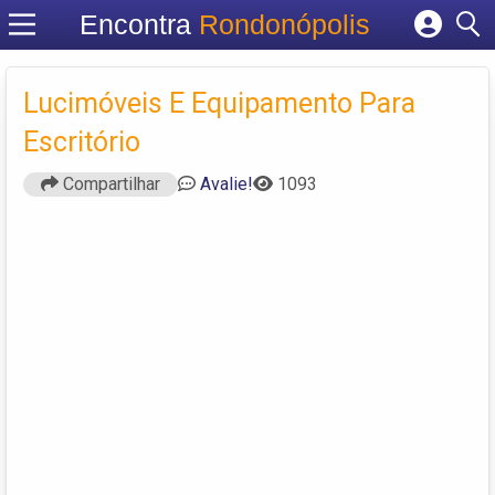
Encontra
Rondonópolis
Cadastrar empresa
Fazer login
Lucimóveis E Equipamento Para
Criar conta
Escritório
Compartilhar
Avalie!
1093