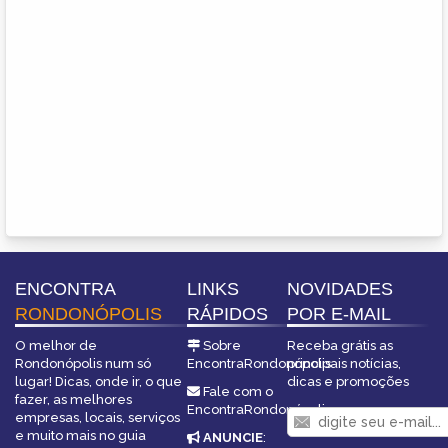
ENCONTRA
LINKS
NOVIDADES
RONDONÓPOLIS
RÁPIDOS
POR E-MAIL
O melhor de
Sobre
Receba grátis as
Rondonópolis num só
EncontraRondonópolis
principais notícias,
lugar! Dicas, onde ir, o que
dicas e promoções
Fale com o
fazer, as melhores
EncontraRondonópolis
empresas, locais, serviços
e muito mais no guia
ANUNCIE
: