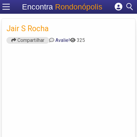
Encontra
Rondonópolis
Cadastrar empresa
Fazer login
Jair S Rocha
Criar conta
Compartilhar
Avalie!
325