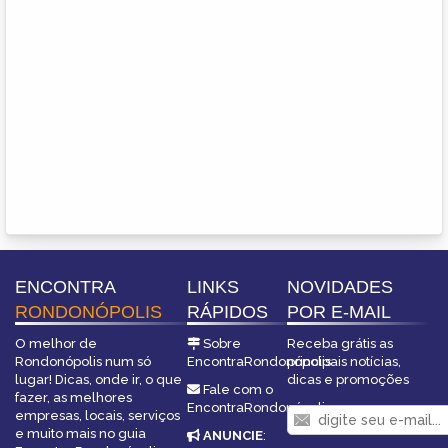
ENCONTRA
LINKS
NOVIDADES
RONDONÓPOLIS
RÁPIDOS
POR E-MAIL
O melhor de
Sobre
Receba grátis as
Rondonópolis num só
EncontraRondonópolis
principais notícias,
lugar! Dicas, onde ir, o que
dicas e promoções
Fale com o
fazer, as melhores
EncontraRondonópolis
empresas, locais, serviços
e muito mais no guia
ANUNCIE
: