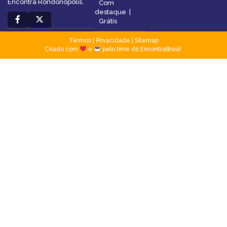
Encontra Rondonópolis.
Com
destaque
|
Grátis
Termos
|
Privacidade
|
Sitemap
Criado com
e
pelo time do EncontraBrasil