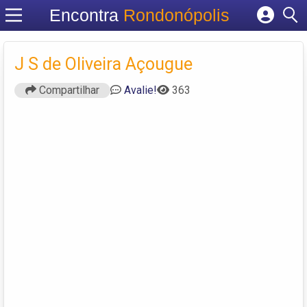
Encontra
Rondonópolis
Cadastrar empresa
Fazer login
J S de Oliveira Açougue
Criar conta
Compartilhar
Avalie!
363