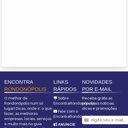
ENCONTRA
LINKS
NOVIDADES
RONDONÓPOLIS
RÁPIDOS
POR E-MAIL
O melhor de
Sobre
Receba grátis as
Rondonópolis num só
EncontraRondonópolis
principais notícias,
lugar! Dicas, onde ir, o que
dicas e promoções
Fale com o
fazer, as melhores
EncontraRondonópolis
empresas, locais, serviços
e muito mais no guia
ANUNCIE
: