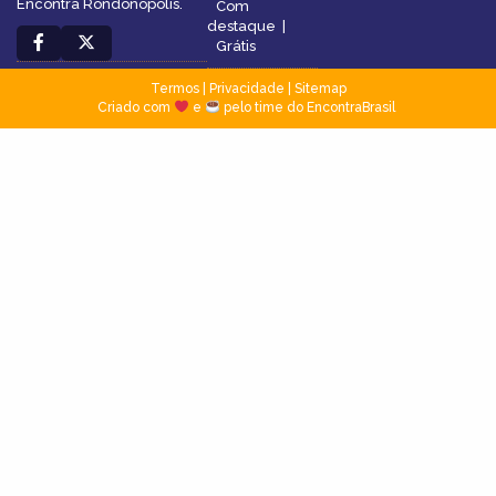
Encontra Rondonópolis.
Com
destaque
|
Grátis
Termos
|
Privacidade
|
Sitemap
Criado com
e
pelo time do EncontraBrasil