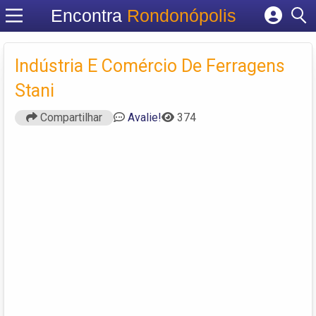
Encontra
Rondonópolis
Cadastrar empresa
Fazer login
Indústria E Comércio De Ferragens
Criar conta
Stani
Compartilhar
Avalie!
374