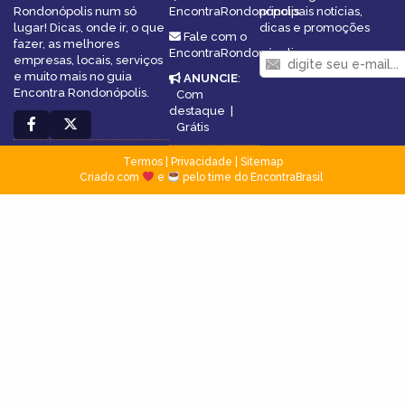
Rondonópolis num só
EncontraRondonópolis
principais notícias,
lugar! Dicas, onde ir, o que
dicas e promoções
Fale com o
fazer, as melhores
EncontraRondonópolis
empresas, locais, serviços
e muito mais no guia
ANUNCIE
:
Encontra Rondonópolis.
Com
destaque
|
Grátis
Termos
|
Privacidade
|
Sitemap
Criado com
e
pelo time do EncontraBrasil