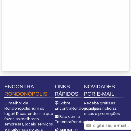
ENCONTRA
LINKS
NOVIDADES
RONDONÓPOLIS
RÁPIDOS
POR E-MAIL
O melhor de
Sobre
Receba grátis as
Rondonópolis num só
EncontraRondonópolis
principais notícias,
lugar! Dicas, onde ir, o que
dicas e promoções
Fale com o
fazer, as melhores
EncontraRondonópolis
empresas, locais, serviços
e muito mais no guia
ANUNCIE
: