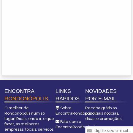
ENCONTRA
LINKS
NOVIDADES
RONDONÓPOLIS
RÁPIDOS
POR E-MAIL
O melhor de
Sobre
Receba grátis as
Rondonópolis num só
EncontraRondonópolis
principais notícias,
lugar! Dicas, onde ir, o que
dicas e promoções
Fale com o
fazer, as melhores
EncontraRondonópolis
empresas, locais, serviços