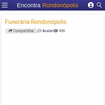
Encontra
Rondonópolis
Cadastrar empresa
Fazer login
Funerária Rondonópolis
Criar conta
Compartilhar
Avalie!
496