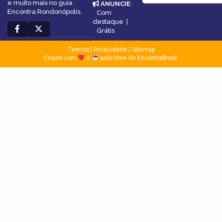
e muito mais no guia
ANUNCIE
:
Encontra Rondonópolis.
Com
destaque
|
Grátis
Termos
|
Privacidade
|
Sitemap
Criado com
e
pelo time do EncontraBrasil