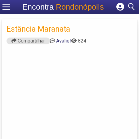
Encontra
Rondonópolis
Cadastrar empresa
Fazer login
Estância Maranata
Criar conta
Compartilhar
Avalie!
824