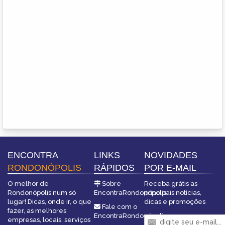
ENCONTRA
LINKS
NOVIDADES
RONDONÓPOLIS
RÁPIDOS
POR E-MAIL
O melhor de
Sobre
Receba grátis as
Rondonópolis num só
EncontraRondonópolis
principais notícias,
lugar! Dicas, onde ir, o que
dicas e promoções
Fale com o
fazer, as melhores
EncontraRondonópolis
empresas, locais, serviços