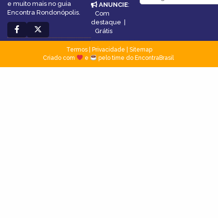
e muito mais no guia
ANUNCIE
:
Encontra Rondonópolis.
Com
destaque
|
Grátis
Termos
|
Privacidade
|
Sitemap
Criado com
e
pelo time do EncontraBrasil