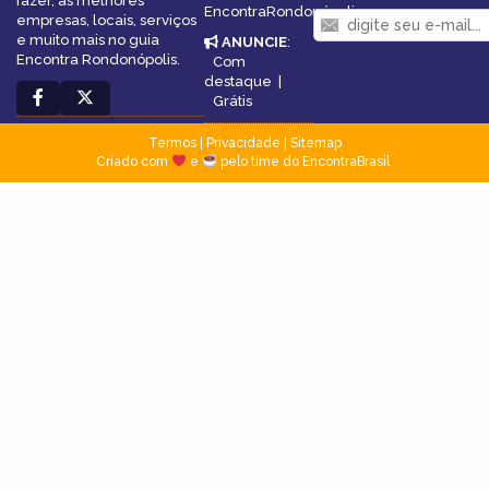
fazer, as melhores
EncontraRondonópolis
empresas, locais, serviços
e muito mais no guia
ANUNCIE
:
Encontra Rondonópolis.
Com
destaque
|
Grátis
Termos
|
Privacidade
|
Sitemap
Criado com
e
pelo time do EncontraBrasil