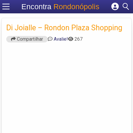
Encontra
Rondonópolis
Cadastrar empresa
Fazer login
Di Joialle – Rondon Plaza Shopping
Criar conta
Compartilhar
Avalie!
267