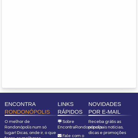
ENCONTRA
LINKS
NOVIDADES
RONDONÓPOLIS
RÁPIDOS
POR E-MAIL
O melhor de
Sobre
Receba grátis as
Rondonópolis num só
EncontraRondonópolis
principais notícias,
lugar! Dicas, onde ir, o que
dicas e promoções
Fale com o