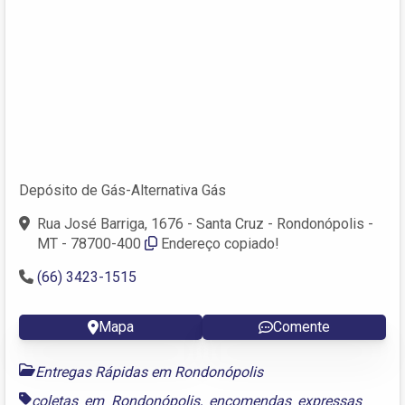
Depósito de Gás-Alternativa Gás
Rua José Barriga, 1676 - Santa Cruz - Rondonópolis -
MT - 78700-400
Endereço copiado!
(66) 3423-1515
Mapa
Comente
Entregas Rápidas em Rondonópolis
coletas em Rondonópolis
,
encomendas expressas