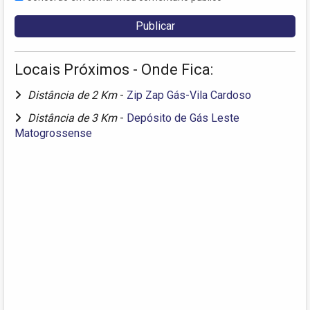
Locais Próximos - Onde Fica:
Distância de 2 Km
-
Zip Zap Gás-Vila Cardoso
Distância de 3 Km
-
Depósito de Gás Leste
Matogrossense