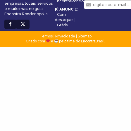
EncontraRondonópolis
empresas, locais, serviços
e muito mais no guia
ANUNCIE
:
Encontra Rondonópolis.
Com
destaque
|
Grátis
Termos
|
Privacidade
|
Sitemap
Criado com
e
pelo time do EncontraBrasil