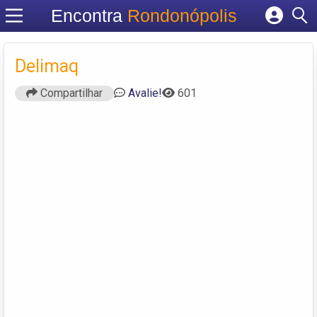
Encontra
Rondonópolis
Cadastrar empresa
Fazer login
Delimaq
Criar conta
Compartilhar
Avalie!
601