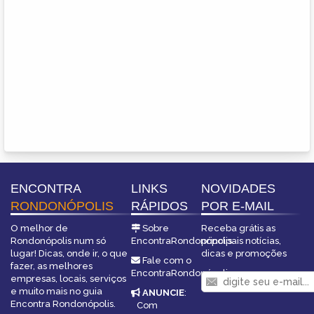
ENCONTRA
LINKS
NOVIDADES
RONDONÓPOLIS
RÁPIDOS
POR E-MAIL
O melhor de
Sobre
Receba grátis as
Rondonópolis num só
EncontraRondonópolis
principais notícias,
lugar! Dicas, onde ir, o que
dicas e promoções
Fale com o
fazer, as melhores
EncontraRondonópolis
empresas, locais, serviços
e muito mais no guia
ANUNCIE
:
Encontra Rondonópolis.
Com