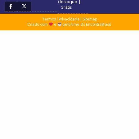
destaque
|
Grátis
Termos
|
Privacidade
|
Sitemap
Criado com
e
pelo time do EncontraBrasil