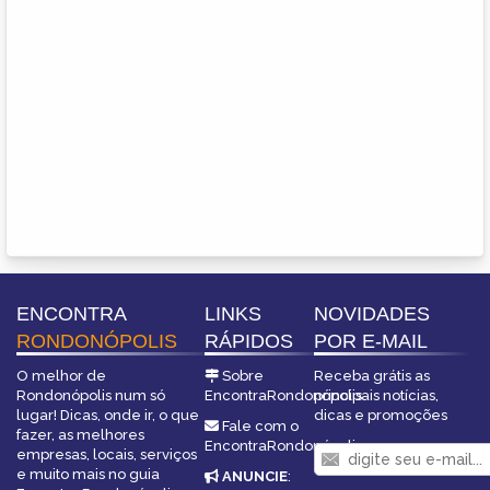
ENCONTRA
LINKS
NOVIDADES
RONDONÓPOLIS
RÁPIDOS
POR E-MAIL
O melhor de
Sobre
Receba grátis as
Rondonópolis num só
EncontraRondonópolis
principais notícias,
lugar! Dicas, onde ir, o que
dicas e promoções
Fale com o
fazer, as melhores
EncontraRondonópolis
empresas, locais, serviços
e muito mais no guia
ANUNCIE
: