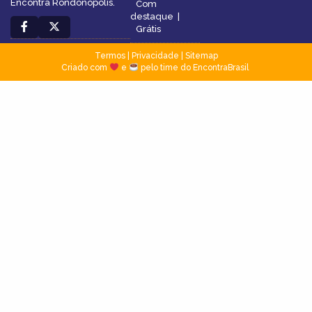
Encontra Rondonópolis.
Com
destaque
|
Grátis
Termos
|
Privacidade
|
Sitemap
Criado com
e
pelo time do EncontraBrasil