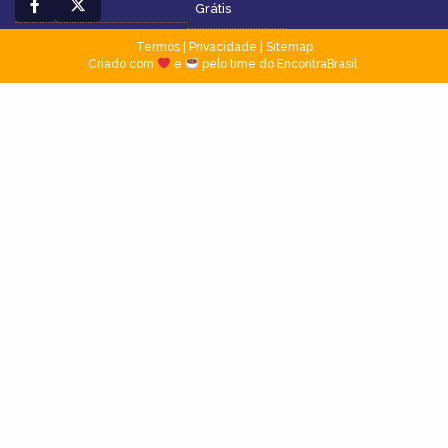
Grátis
Termos
|
Privacidade
|
Sitemap
Criado com
e
pelo time do EncontraBrasil