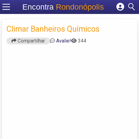
Encontra
Rondonópolis
Cadastrar empresa
Fazer login
Climar Banheiros Químicos
Criar conta
Compartilhar
Avalie!
344