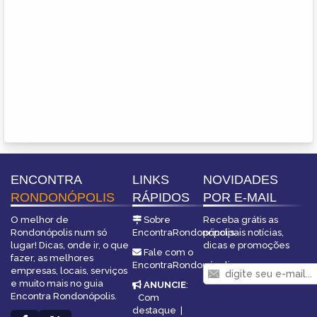
ENCONTRA
LINKS
NOVIDADES
RONDONÓPOLIS
RÁPIDOS
POR E-MAIL
O melhor de
Sobre
Receba grátis as
Rondonópolis num só
EncontraRondonópolis
principais notícias,
lugar! Dicas, onde ir, o que
dicas e promoções
Fale com o
fazer, as melhores
EncontraRondonópolis
empresas, locais, serviços
e muito mais no guia
ANUNCIE
:
Encontra Rondonópolis.
Com
destaque
|