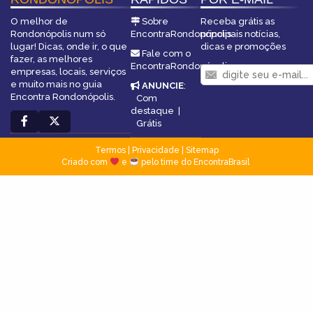
O melhor de
Sobre
Receba grátis as
Rondonópolis num só
EncontraRondonópolis
principais notícias,
lugar! Dicas, onde ir, o que
dicas e promoções
Fale com o
fazer, as melhores
EncontraRondonópolis
empresas, locais, serviços
e muito mais no guia
ANUNCIE
:
Encontra Rondonópolis.
Com
destaque
|
Grátis
Termos
|
Privacidade
|
Sitemap
Criado com
e
pelo time do EncontraBrasil