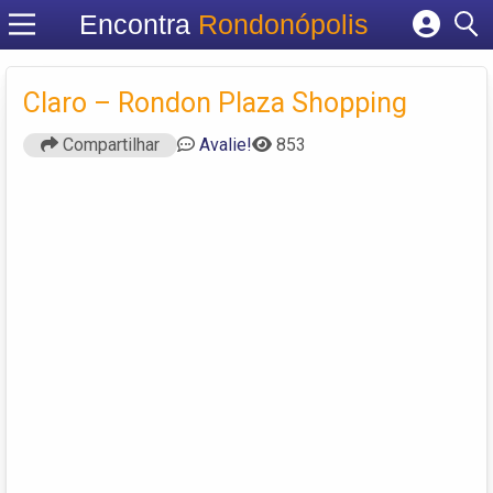
Encontra
Rondonópolis
Cadastrar empresa
Fazer login
Claro – Rondon Plaza Shopping
Criar conta
Compartilhar
Avalie!
853