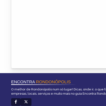
ENCONTRA
RONDONÓPOLIS
O melhor de Rondonópolis num só lugar! Dicas, onde ir, o que 
empresas, locais, serviços e muito mais no guia Encontra Rondo