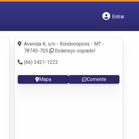
Entrar
Cadastrar empresa
Fazer login
Criar conta
Avenida K, s/n - Rondonópolis - MT -
78745-705
Endereço copiado!
(66) 3421-1222
Mapa
Comente