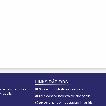
LINKS RÁPIDOS
fazer, as melhores
Sobre EncontraRondonópolis
nópolis.
Fale com o EncontraRondonópolis
ANUNCIE
:
Com destaque
|
Grátis