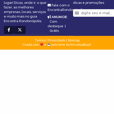
lugar! Dicas, onde ir, o que
dicas e promoções
Fale com o
fazer, as melhores
EncontraRondonópolis
empresas, locais, serviços
e muito mais no guia
ANUNCIE
:
Encontra Rondonópolis.
Com
destaque
|
Grátis
Termos
|
Privacidade
|
Sitemap
Criado com
e
pelo time do EncontraBrasil