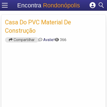
Encontra
Rondonópolis
Cadastrar empresa
Fazer login
Casa Do PVC Material De
Criar conta
Construção
Compartilhar
Avalie!
366