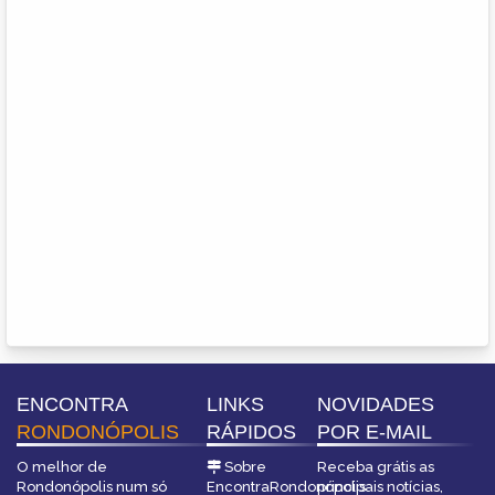
ENCONTRA
LINKS
NOVIDADES
RONDONÓPOLIS
RÁPIDOS
POR E-MAIL
O melhor de
Sobre
Receba grátis as
Rondonópolis num só
EncontraRondonópolis
principais notícias,