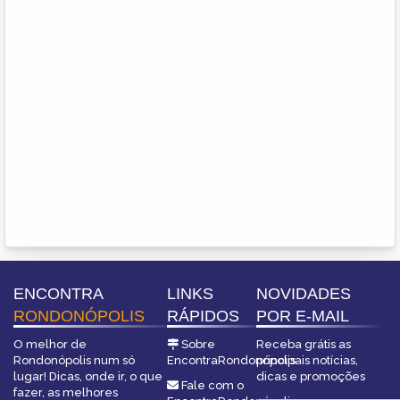
ENCONTRA
LINKS
NOVIDADES
RONDONÓPOLIS
RÁPIDOS
POR E-MAIL
O melhor de
Sobre
Receba grátis as
Rondonópolis num só
EncontraRondonópolis
principais notícias,
lugar! Dicas, onde ir, o que
dicas e promoções
Fale com o
fazer, as melhores