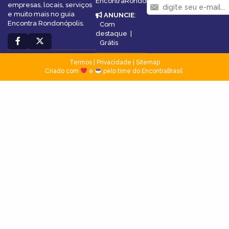
EncontraRondonópolis
empresas, locais, serviços
e muito mais no guia
ANUNCIE
:
Encontra Rondonópolis.
Com
destaque
|
Grátis
Termos
|
Privacidade
|
Sitemap
Criado com
e
pelo time do EncontraBrasil