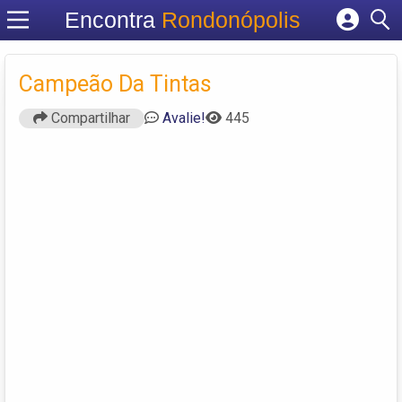
Encontra
Rondonópolis
Cadastrar empresa
Fazer login
Campeão Da Tintas
Criar conta
Compartilhar
Avalie!
445