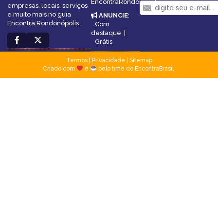
EncontraRondonópolis
empresas, locais, serviços
e muito mais no guia
ANUNCIE
:
Encontra Rondonópolis.
Com
destaque
|
Grátis
Termos
|
Privacidade
|
Sitemap
Criado com
e
pelo time do EncontraBrasil