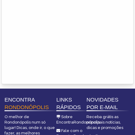
ENCONTRA
LINKS
NOVIDADES
RONDONÓPOLIS
RÁPIDOS
POR E-MAIL
O melhor de
Sobre
Receba grátis as
Rondonópolis num só
EncontraRondonópolis
principais notícias,
lugar! Dicas, onde ir, o que
dicas e promoções
Fale com o
fazer, as melhores