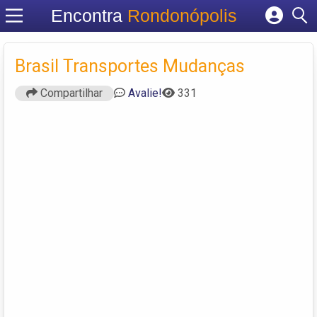
Encontra
Rondonópolis
Cadastrar empresa
Fazer login
Brasil Transportes Mudanças
Criar conta
Compartilhar
Avalie!
331