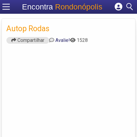
Encontra
Rondonópolis
Cadastrar empresa
Fazer login
Autop Rodas
Criar conta
Compartilhar
Avalie!
1528