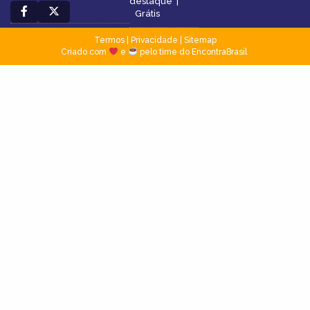
destaque
|
Grátis
Termos
|
Privacidade
|
Sitemap
Criado com
e
pelo time do EncontraBrasil