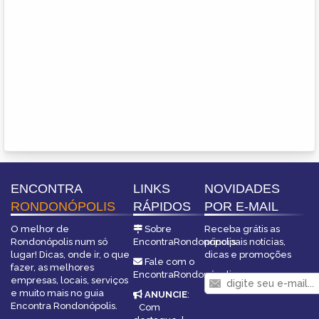
ENCONTRA
LINKS
NOVIDADES
RONDONÓPOLIS
RÁPIDOS
POR E-MAIL
O melhor de
Sobre
Receba grátis as
Rondonópolis num só
EncontraRondonópolis
principais notícias,
lugar! Dicas, onde ir, o que
dicas e promoções
Fale com o
fazer, as melhores
EncontraRondonópolis
empresas, locais, serviços
e muito mais no guia
ANUNCIE
:
Encontra Rondonópolis.
Com