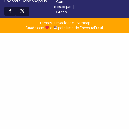
Encontra Rondonópolis.
Com
destaque
|
Grátis
Termos
|
Privacidade
|
Sitemap
Criado com
e
pelo time do EncontraBrasil