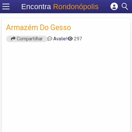
Encontra
Rondonópolis
Cadastrar empresa
Fazer login
Armazém Do Gesso
Criar conta
Compartilhar
Avalie!
297