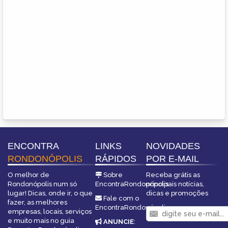
ENCONTRA
LINKS
NOVIDADES
RONDONÓPOLIS
RÁPIDOS
POR E-MAIL
O melhor de
Sobre
Receba grátis as
Rondonópolis num só
EncontraRondonópolis
principais notícias,
lugar! Dicas, onde ir, o que
dicas e promoções
Fale com o
fazer, as melhores
EncontraRondonópolis
empresas, locais, serviços
e muito mais no guia
ANUNCIE
: