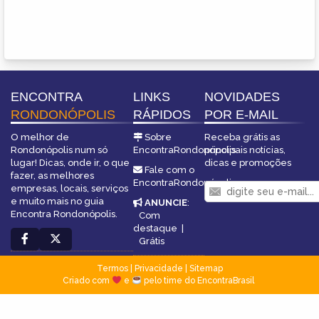
ENCONTRA
LINKS
NOVIDADES
RONDONÓPOLIS
RÁPIDOS
POR E-MAIL
O melhor de
Sobre
Receba grátis as
Rondonópolis num só
EncontraRondonópolis
principais notícias,
lugar! Dicas, onde ir, o que
dicas e promoções
Fale com o
fazer, as melhores
EncontraRondonópolis
empresas, locais, serviços
e muito mais no guia
ANUNCIE
:
Encontra Rondonópolis.
Com
destaque
|
Grátis
Termos
|
Privacidade
|
Sitemap
Criado com
e
pelo time do EncontraBrasil