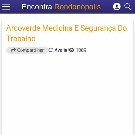
Encontra
Rondonópolis
Cadastrar empresa
Fazer login
Arcoverde Medicina E Segurança Do
Criar conta
Trabalho
Compartilhar
Avalie!
1089